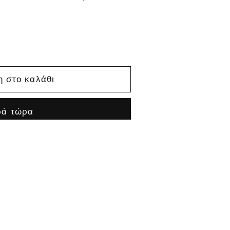
 στο καλάθι
ρά τώρα
ος
τος παλμικός 21600
one
ρα