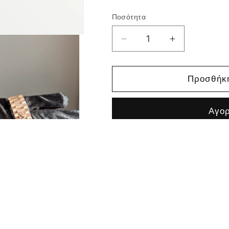
Ποσότητα
Μείωση
Αύξηση
ποσότητας
ποσότητας
για
για
Day
Day
Προσθήκη
Date
Date
Rainbow
Rainbow
Αγο
Rose
Rose
Gold
Gold
Χαρακτηριστικά Προϊόντ
Μηχανισμός: Αυτόμα
Κατηγορία: Super cl
Κρύσταλλο: Ζαφείρι
Στεγανότητα: 30 μέτ