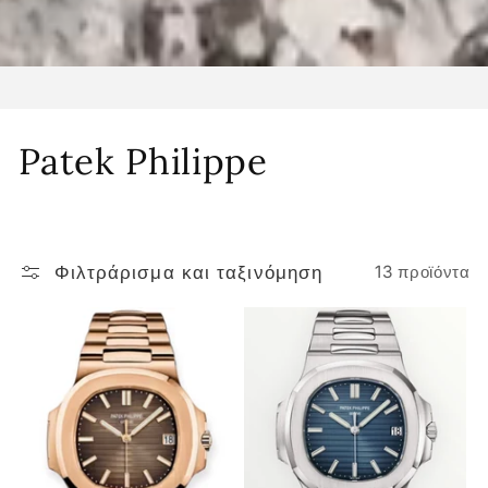
Σ
Patek Philippe
υ
λ
Φιλτράρισμα και ταξινόμηση
13 προϊόντα
λ
ο
γ
ή
: