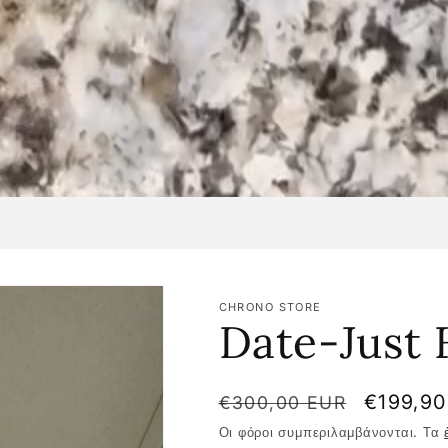
CHRONO STORE
Date-Just F
Κανονική
Τιμή
€199,9
€300,00 EUR
τιμή
έκπτωσ
Οι φόροι συμπεριλαμβάνονται. Τα