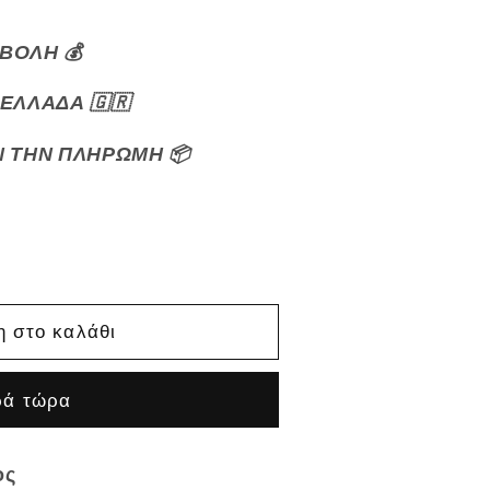
ΒΟΛΗ 💰
ΕΛΛΑΔΑ 🇬🇷
Ν ΤΗΝ ΠΛΗΡΩΜΗ 📦
 στο καλάθι
ρά τώρα
ος