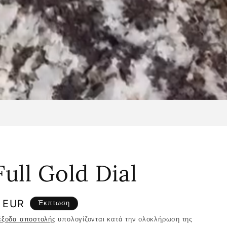
ull Gold Dial
0 EUR
Έκπτωση
ης
έξοδα αποστολής
υπολογίζονται κατά την ολοκλήρωση της