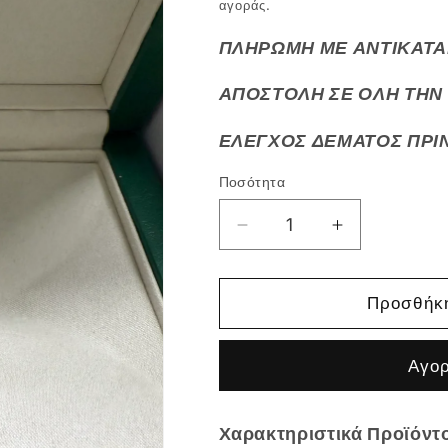
αγοράς.
ΠΛΗΡΩΜΗ ΜΕ ΑΝΤΙΚΑΤΑ
ΑΠΟΣΤΟΛΗ ΣΕ ΟΛΗ ΤΗΝ 
ΕΛΕΓΧΟΣ ΔΕΜΑΤΟΣ ΠΡΙ
Ποσότητα
Μείωση
Αύξηση
ποσότητας
ποσότητας
για
για
Date-
Date-
Προσθήκη
Just
Just
Full
Full
Αγο
Gold
Gold
Dial
Dial
Χαρακτηριστικά Προϊόντ